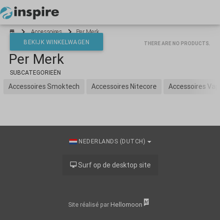
Your cart is empty
Accessoires
Per Merk
BEKIJK WINKELWAGEN
THERE ARE NO PRODUCTS.
Per Merk
*}
SUBCATEGORIEËN
Accessoires Smoktech
Accessoires Nitecore
Accessoires Vap
NEDERLANDS (DUTCH)
Surf op de desktop site
Hellomoon
Site réalisé par