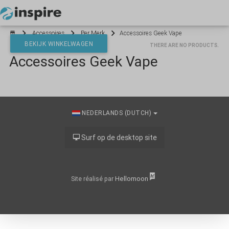
Your cart is empty
Accessoires
Per Merk
Accessoires Geek Vape
BEKIJK WINKELWAGEN
THERE ARE NO PRODUCTS.
Accessoires Geek Vape
*}
NEDERLANDS (DUTCH)
Surf op de desktop site
Hellomoon
Site réalisé par