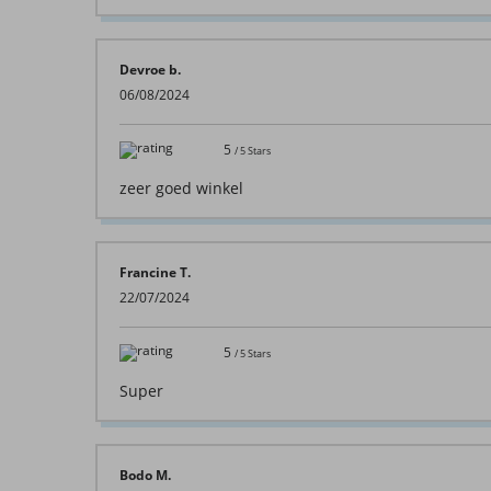
Devroe b.
06/08/2024
5
/
5
Stars
zeer goed winkel
Francine T.
22/07/2024
5
/
5
Stars
Super
Bodo M.