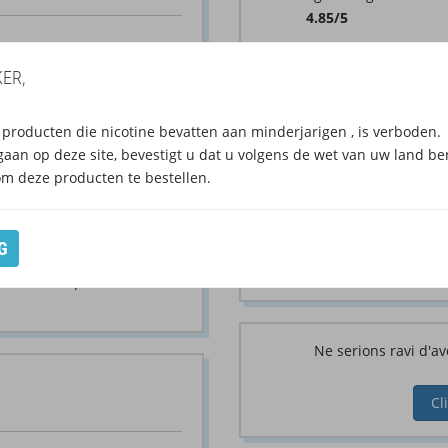
4.85/5
Number of
en over deze zaak, eerlijke
ER,
reviews: 699
producten die nicotine bevatten aan minderjarigen , is verboden.
gaan op deze site, bevestigt u dat u volgens de wet van uw land be
om deze producten te bestellen.
(623)
(11
G
(1)
 in deze shop.
Ne serions ravi d'av
Cl