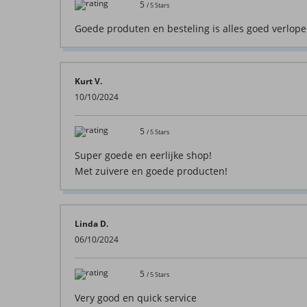
5
/
5
Stars
Goede produten en besteling is alles goed verlop
Kurt V.
10/10/2024
5
/
5
Stars
Super goede en eerlijke shop!
Met zuivere en goede producten!
Linda D.
06/10/2024
5
/
5
Stars
Very good en quick service