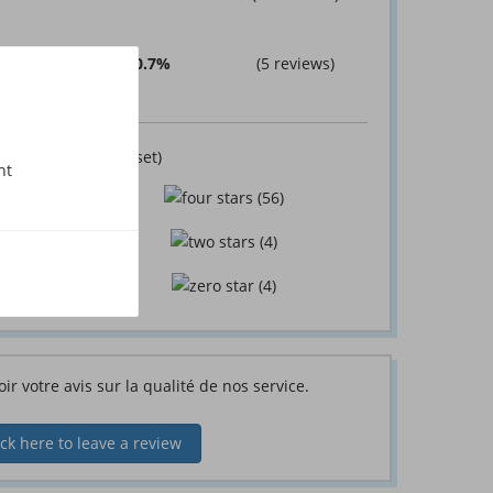
0.7%
(5 reviews)
Filter reviews
(
Reset
)
nt
(56)
)
(4)
(4)
oir votre avis sur la qualité de nos service.
ick here to leave a review