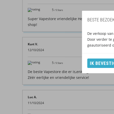
5
/
5
Stars
Super Vapestore vriendelijke HelpDesk zéér tevred
BESTE BEZOEK
shop!
De verkoop van 
Door verder te 
Kurt V.
geautoriseerd 
12/10/2024
IK BEVESTI
5
/
5
Stars
De beste Vapestore die er is,enkel goede kwaliteit
Zéér eerlijke en vriendelijke service!
Luc A.
11/10/2024