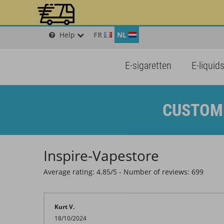
Help
FR
NL
E-sigaretten
E-liquid
CUSTOME
Inspire-Vapestore
Average rating:
4.85
/
5
- Number of reviews:
699
Kurt V.
18/10/2024