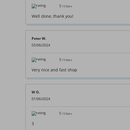
5
/
5
Stars
Well done, thank you!
Peter W.
05/06/2024
5
/
5
Stars
Very nice and fast shop
W O.
01/06/2024
5
/
5
Stars
3