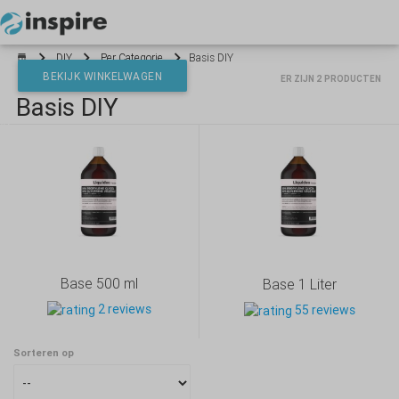
Your cart is empty
DIY
Per Categorie
Basis DIY
BEKIJK WINKELWAGEN
ER ZIJN 2 PRODUCTEN
Basis DIY
*}
Base 500 ml
Base 1 Liter
2 reviews
55 reviews
Sorteren op