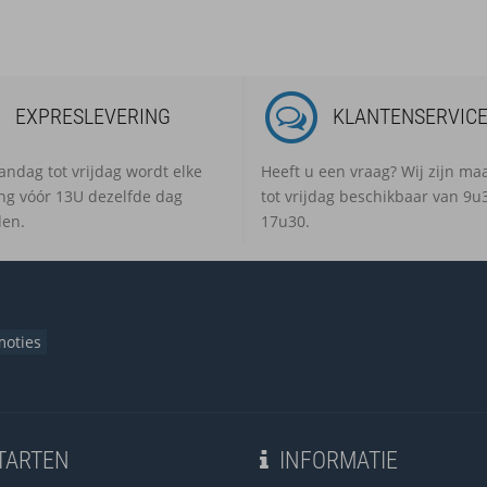
EXPRESLEVERING
KLANTENSERVIC
ndag tot vrijdag wordt elke
Heeft u een vraag? Wij zijn m
ing vóór 13U dezelfde dag
tot vrijdag beschikbaar van 9u3
en.
17u30.
moties
TARTEN
INFORMATIE