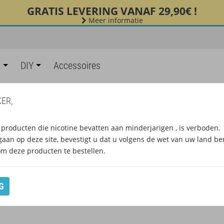
GRATIS LEVERING VANAF 29,90€ !
Meer informatie
s
DIY
Accessoires
ER,
ACCESSOIRES EFEST
producten die nicotine bevatten aan minderjarigen , is verboden.
gaan op deze site, bevestigt u dat u volgens de wet van uw land be
om deze producten te bestellen.
G