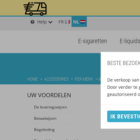
Help
FR
NL
E-sigaretten
E-liquid
BESTE BEZOEK
HOME
>
ACCESSOIRES
>
PER MERK
>
ACCESSOIRES EFEST
De verkoop van 
Door verder te 
UW VOORDELEN
geautoriseerd 
De leveringswijzen
IK BEVESTI
Betaalwijzen
Begeleiding