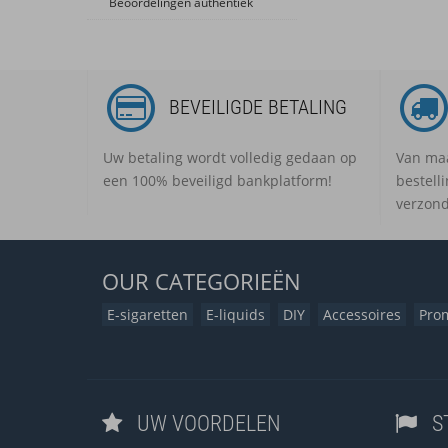
Beoordelingen authentiek
BEVEILIGDE BETALING
Uw betaling wordt volledig gedaan op
Van maa
een 100% beveiligd bankplatform!
bestell
verzond
OUR
CATEGORIEËN
E-sigaretten
E-liquids
DIY
Accessoires
Pro
UW VOORDELEN
S