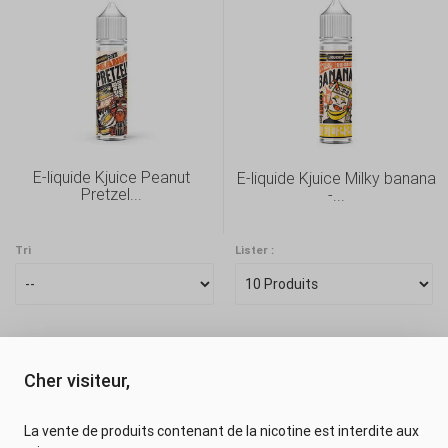
E-liquide Kjuice Peanut
E-liquide Kjuice Milky banana
Pretzel...
-...
Tri
Lister :
Cher visiteur,
FRANÇAIS (FRENCH)
La vente de produits contenant de la nicotine est interdite aux