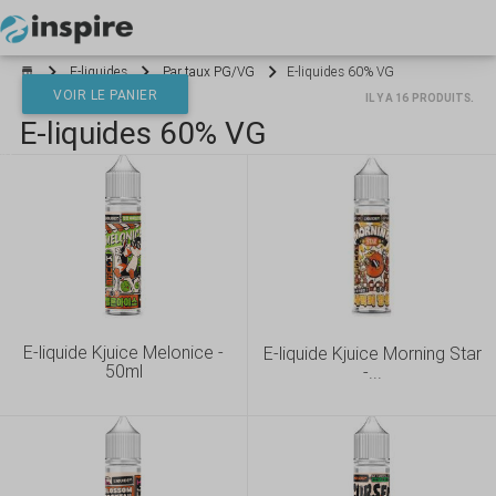
Votre panier est vide
E-liquides
Par taux PG/VG
E-liquides 60% VG
VOIR LE PANIER
IL Y A 16 PRODUITS.
E-liquides 60% VG
*}
E-liquide Kjuice Melonice -
E-liquide Kjuice Morning Star
50ml
-...