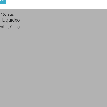
153 avis
n Liquideo
enthe, Curaçao