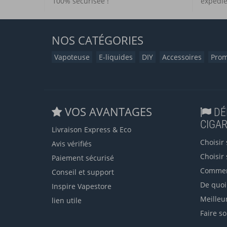
100% sécurisée !
expédié
NOS
CATÉGORIES
Vapoteuse
E-liquides
DIY
Accessoires
Prom
VOS AVANTAGES
DÉ
CIGA
Livraison Express & Eco
Choisir 
Avis vérifiés
Choisir 
Paiement sécurisé
Commen
Conseil et support
De quoi 
Inspire Vapestore
Meilleu
lien utile
Faire so