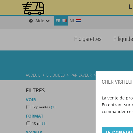
L
Aide
FR
NL
E-cigarettes
E-liquid
ACCEUIL
>
E-LIQUIDES
>
PAR SAVEUR
>
E-LIQUIDES BOISSONS
CHER VISITEUR
FILTRES
La vente de pro
VOIR
En entrant sur c
Top ventes
(1)
commander ces 
FORMAT
10 ml
(1)
JE CONFIR
SAVEUR