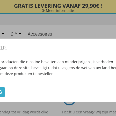
GRATIS LEVERING VANAF 29,90€ !
Meer informatie
s
DIY
Accessoires
ER,
 VAN PRODUCTEN VAN FABRIKA
producten die nicotine bevatten aan minderjarigen , is verboden.
gaan op deze site, bevestigt u dat u volgens de wet van uw land be
om deze producten te bestellen.
G
EXPRESLEVERING
KLANTENSERVIC
ndag tot vrijdag wordt elke
Heeft u een vraag? Wij zijn m