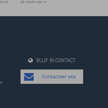
0 tot
de markt voor u!
BLIJF IN CONTACT
Contacteer ons
en