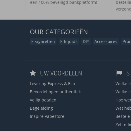
een 100% beveiligd bankplatform!
bestell
verzond
OUR
CATEGORIEËN
E-sigaretten
E-liquids
DIY
Accessoires
Pro
UW VOORDELEN
S
Levering Express & Eco
Welke e-
Beoordelingen authentiek
Welke e-
Veilig betalen
Hoe wer
Begeleiding
Wat heb
Inspire Vapestore
Beste e
Zelf e-