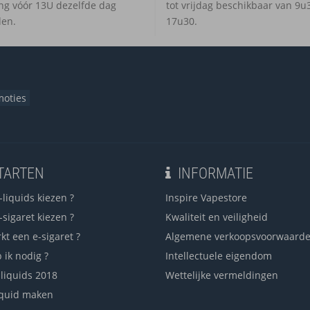
ing vóór 13U dezelfde dag
tot vrijdag beschikbaar van 9u3
en.
17u30.
moties
TARTEN
INFORMATIE
liquids kiezen ?
Inspire Vapestore
sigaret kiezen ?
Kwaliteit en veiligheid
kt een e-sigaret ?
Algemene verkoopsvoorwaard
 ik nodig ?
Intellectuele eigendom
-liquids 2018
Wettelijke vermeldingen
liquid maken