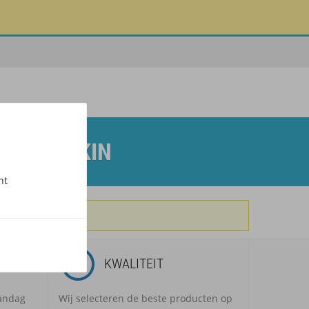
NT INNOKIN
nt
E
KWALITEIT
aandag
Wij selecteren de beste producten op