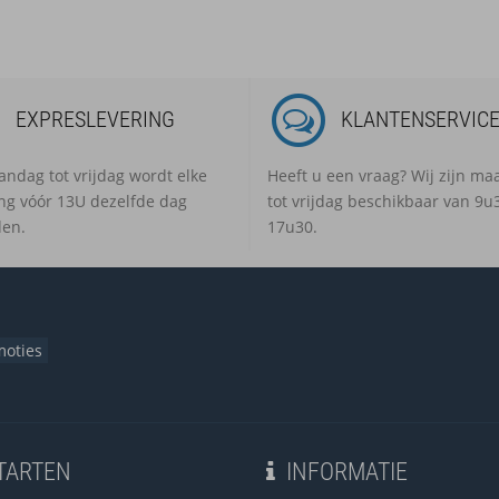
EXPRESLEVERING
KLANTENSERVIC
ndag tot vrijdag wordt elke
Heeft u een vraag? Wij zijn m
ing vóór 13U dezelfde dag
tot vrijdag beschikbaar van 9u3
en.
17u30.
moties
TARTEN
INFORMATIE