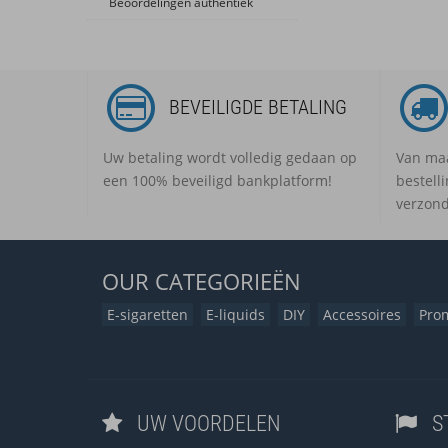
Beoordelingen authentiek
BEVEILIGDE BETALING
Uw betaling wordt volledig gedaan op
Van maa
een 100% beveiligd bankplatform!
bestell
verzond
OUR
CATEGORIEËN
E-sigaretten
E-liquids
DIY
Accessoires
Pro
UW VOORDELEN
S