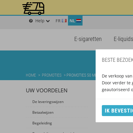
Help
FR
NL
E-sigaretten
E-liquid
BESTE BEZOEK
HOME
>
PROMOTIES
>
PROMOTIES 50 ML E-LIQUIDS
De verkoop van 
Door verder te 
UW VOORDELEN
geautoriseerd 
De leveringswijzen
IK BEVESTI
Betaalwijzen
Begeleiding