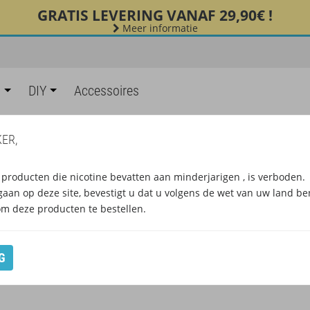
GRATIS LEVERING VANAF 29,90€ !
Meer informatie
s
DIY
Accessoires
ER,
PROMOTIES 50 ML E-LIQUIDS
producten die nicotine bevatten aan minderjarigen , is verboden.
gaan op deze site, bevestigt u dat u volgens de wet van uw land be
om deze producten te bestellen.
G