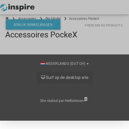
Your cart is empty
Accessoires
Per Model
Accessoires PockeX
BEKIJK WINKELWAGEN
THERE ARE NO PRODUCTS.
Accessoires PockeX
*}
NEDERLANDS (DUTCH)
Surf op de desktop site
Hellomoon
Site réalisé par