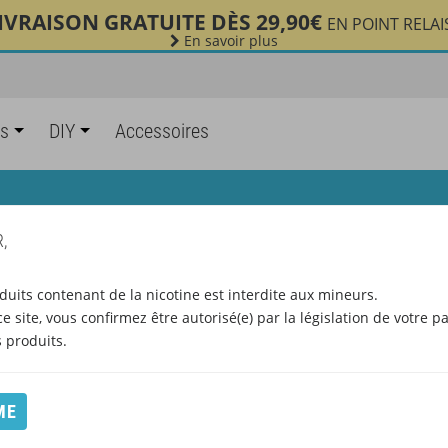
IVRAISON GRATUITE DÈS 29,90€
EN POINT RELAI
En savoir plus
es
DIY
Accessoires
FORMATIONS SUR LA E-CIGARE
,
RMATIONS
>
INFORMATIONS SUR LA E-CIGARETTE
duits contenant de la nicotine est interdite aux mineurs.
e site, vous confirmez être autorisé(e) par la législation de votre p
produits.
RETTE ÉLECTRONIQUE
s informations relatives à la qualité de nos
ME
s spécifiques aux avantages de la cigarette