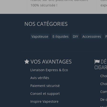
100% sécurisée !
exp
NOS
CATÉGORIES
Vapoteuse
E-liquides
DIY
Accessoires
VOS AVANTAGES
DÉ
CIGA
Livraison Express & Eco
Choi
Avis vérifiés
Choi
Paiement sécurisé
Com
Conseil et support
De q
Inspire Vapestore