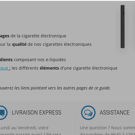
ages
de la cigarette électronique
sur la
qualité
de nos cigarettes électroniques
dients
composant nos e-liquides
ique
:
les différents
éléments
d'une cigarette électronique
uverez les liens pointant vers les autres pages de ce guide.
LIVRAISON EXPRESS
ASSISTANCE
Lundi au Vendredi, votre
Une question ? Nous som
mande passée avant 13H sera
disponibles de 9h30 à 17h