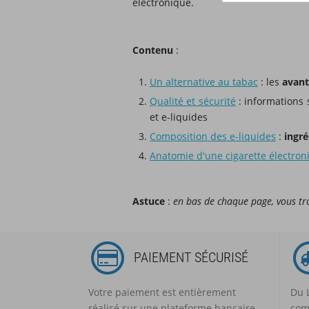
électronique.
Contenu
:
Un alternative au tabac
: les
avant
Qualité et sécurité
: informations 
et e-liquides
Composition des e-liquides
:
ingré
Anatomie d'une cigarette électron
Astuce
:
e
n bas de chaque page, vous tro
PAIEMENT SÉCURISÉ
Votre paiement est entièrement
Du 
réalisé sur une plateforme bancaire
com