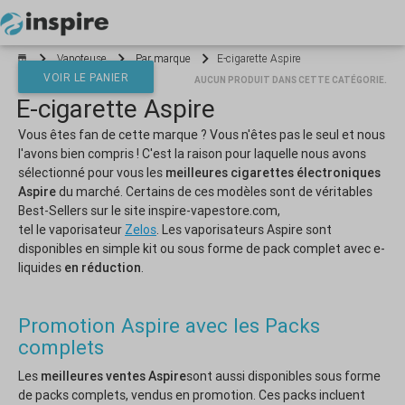
Votre panier est vide
Vapoteuse
Par marque
E-cigarette Aspire
VOIR LE PANIER
AUCUN PRODUIT DANS CETTE CATÉGORIE.
E-cigarette Aspire
*}
Vous êtes fan de cette marque ? Vous n'êtes pas le seul et nous
l'avons bien compris ! C'est la raison pour laquelle nous avons
sélectionné pour vous les
meilleures cigarettes électroniques
Aspire
du marché. Certains de ces modèles sont de véritables
Best-Sellers sur le site inspire-vapestore.com,
tel le vaporisateur
Zelos
. Les vaporisateurs Aspire sont
disponibles en simple kit ou sous forme de pack complet avec e-
liquides
en réduction
.
Promotion Aspire avec les Packs
complets
Les
meilleures ventes
Aspire
sont aussi disponibles sous forme
de packs complets, vendus en promotion. Ces packs incluent