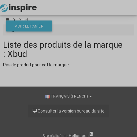
Votre panier est vide
Xbud
VOIR LE PANIER
Xbud
Liste des produits de la marque
*}
: Xbud
Pas de produit pour cette marque.
FRANÇAIS (FRENCH)
Consulter la version bureau du site
Hellomoon
Site réalisé par