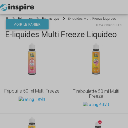
Votre panier est vide
E-liquides
Par marque
E-liquides Multi Freeze Liquideo
VOIR LE PANIER
IL Y A 7 PRODUITS.
E-liquides Multi Freeze Liquideo
*}
Fripouille 50 ml Multi Freeze
Tireboulette 50 ml Multi
Freeze
1 avis
4 avis