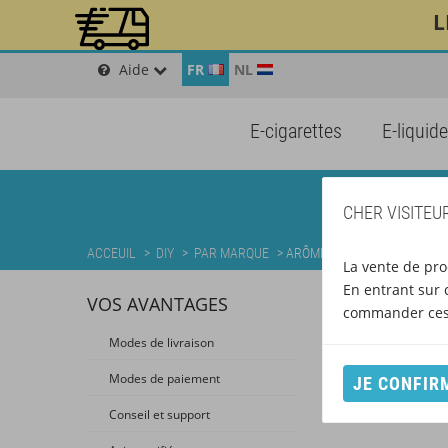
L
Aide
FR
NL
E-cigarettes
E-liquid
CHER VISITEUR
ACCEUIL
>
DIY
>
PAR MARQUE
>
ARÔMES DIY T-JUICE
La vente de pro
En entrant sur c
VOS AVANTAGES
commander ces 
Modes de livraison
Modes de paiement
JE CONFIR
Conseil et support