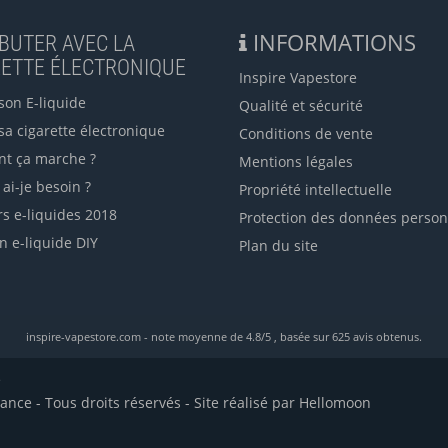
INFORMATIONS
BUTER AVEC LA
RETTE ÉLECTRONIQUE
Inspire Vapestore
son E-liquide
Qualité et sécurité
sa cigarette électronique
Conditions de vente
t ça marche ?
Mentions légales
ai-je besoin ?
Propriété intellectuelle
rs e-liquides 2018
Protection des données person
n e-liquide DIY
Plan du site
inspire-vapestore.com
- note moyenne de
4.8
/
5
, basée sur
625
avis obtenus.
e
ance - Tous droits réservés
- Site réalisé par
Hellomoon