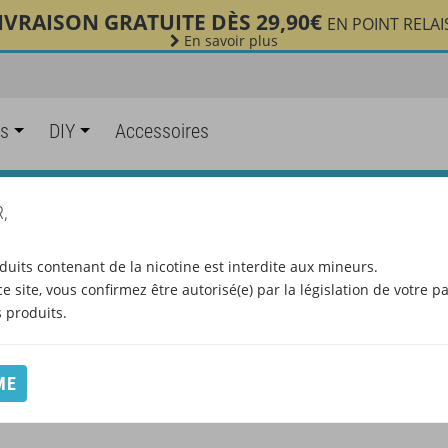
IVRAISON GRATUITE DÈS 29,90€
EN POINT RELAI
En savoir plus
es
DIY
Accessoires
ARÔMES DIY T-JUICE
,
duits contenant de la nicotine est interdite aux mineurs.
e site, vous confirmez être autorisé(e) par la législation de votre p
produits.
ME