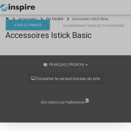
Votre panier est vide
Accessoires
Par Modèle
Accessoires Istick Basic
VOIR LE PANIER
AUCUN PRODUIT DANS CETTE CATÉGORIE.
Accessoires Istick Basic
*}
FRANÇAIS (FRENCH)
Consulter la version bureau du site
Hellomoon
Site réalisé par